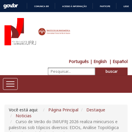
COMUNICA BR
ACESSO À INFORMAÇÃO
PARTICIPE
LEGISL
IR
PARA
O
CONTEÚDO
Português
| English
| Español
buscar
Você está aqui:
Página Principal
Destaque
Noticias
Curso de Verão do IM/UFRJ 2026 realiza minicursos e
palestras sob tópicos diversos: EDOs, Análise Topológica