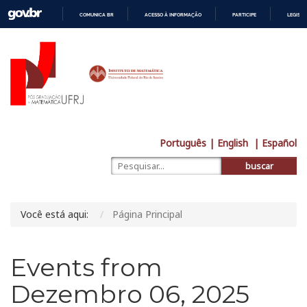
COMUNICA BR
ACESSO À INFORMAÇÃO
PARTICIPE
LEGISL
IR
PARA
O
CONTEÚDO
Português
| English
| Español
buscar
Você está aqui:
Página Principal
Events from
Dezembro 06, 2025