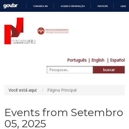
COMUNICA BR
ACESSO À INFORMAÇÃO
PARTICIPE
LEGISL
IR
PARA
O
CONTEÚDO
Português
| English
| Español
buscar
Você está aqui:
Página Principal
Events from Setembro
05, 2025