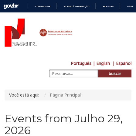
COMUNICA BR
ACESSO À INFORMAÇÃO
PARTICIPE
LEGISL
IR
PARA
O
CONTEÚDO
Português
| English
| Español
buscar
Você está aqui:
Página Principal
Events from Julho 29,
2026