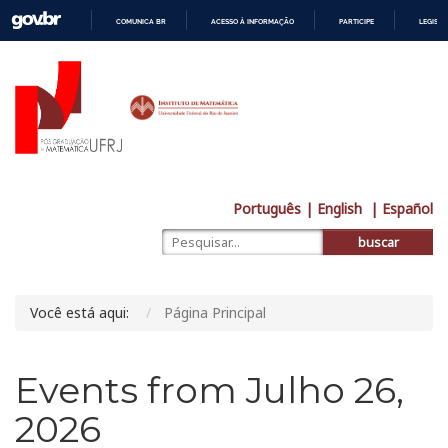
COMUNICA BR
ACESSO À INFORMAÇÃO
PARTICIPE
LEGISL
IR
PARA
O
CONTEÚDO
Português
| English
| Español
buscar
Você está aqui:
Página Principal
Events from Julho 26,
2026