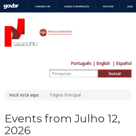
COMUNICA BR
ACESSO À INFORMAÇÃO
PARTICIPE
LEGISL
IR
PARA
O
CONTEÚDO
Português
| English
| Español
buscar
Você está aqui:
Página Principal
Events from Julho 12,
2026