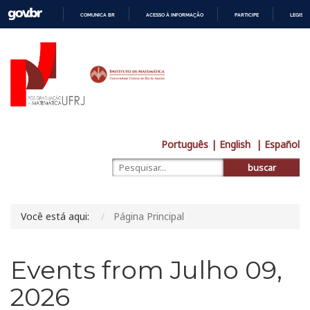
COMUNICA BR
ACESSO À INFORMAÇÃO
PARTICIPE
LEGISL
IR
PARA
O
CONTEÚDO
Português
| English
| Español
buscar
Você está aqui:
Página Principal
Events from Julho 09,
2026