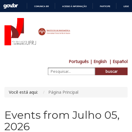
COMUNICA BR
ACESSO À INFORMAÇÃO
PARTICIPE
LEGISL
IR
PARA
O
CONTEÚDO
Português
| English
| Español
buscar
Você está aqui:
Página Principal
Events from Julho 05,
2026