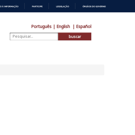
O À INFORMAÇÃO
PARTICIPE
LEGISLAÇÃO
ÓRGÃOS DO GOVERNO
Português
| English
| Español
buscar