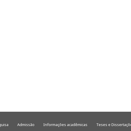
quisa
Admissão
Informações acadêmicas
Teses e Dissertaçõ