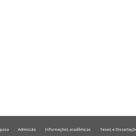
quisa
Admissão
Informações acadêmicas
Teses e Dissertaçõ