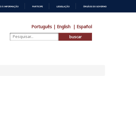
O À INFORMAÇÃO
PARTICIPE
LEGISLAÇÃO
ÓRGÃOS DO GOVERNO
Português
| English
| Español
buscar