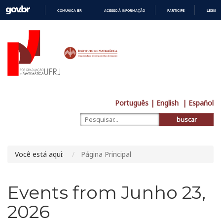
COMUNICA BR
ACESSO À INFORMAÇÃO
PARTICIPE
LEGISL
IR
PARA
O
CONTEÚDO
Português
| English
| Español
buscar
Você está aqui:
Página Principal
Events from Junho 23,
2026