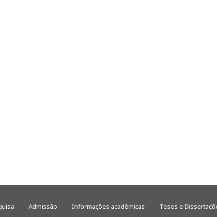
quisa
Admissão
Informações acadêmicas
Teses e Dissertaçõ