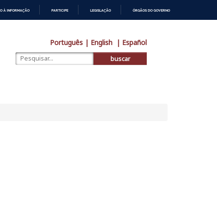
O À INFORMAÇÃO
PARTICIPE
LEGISLAÇÃO
ÓRGÃOS DO GOVERNO
Português
| English
| Español
buscar