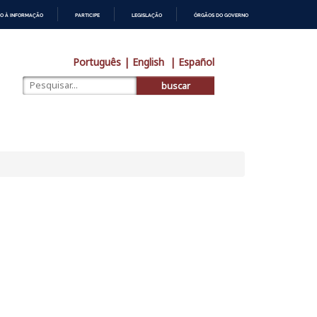
O À INFORMAÇÃO
PARTICIPE
LEGISLAÇÃO
ÓRGÃOS DO GOVERNO
Português
| English
| Español
buscar