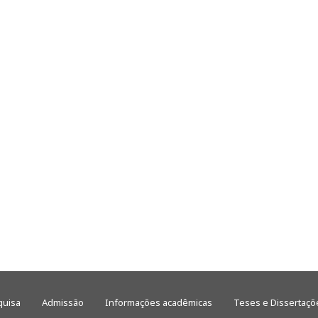
quisa
Admissão
Informações acadêmicas
Teses e Dissertaçõ