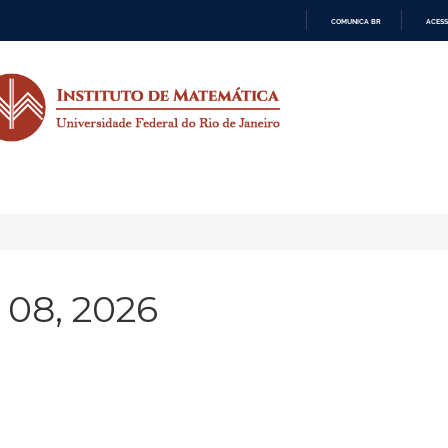
COMUNICA BR
ACESS
IR
PARA
O
CONTEÚDO
 08, 2026