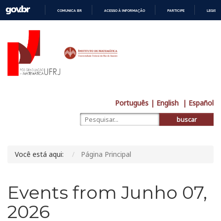
COMUNICA BR
ACESSO À INFORMAÇÃO
PARTICIPE
LEGISL
IR
PARA
O
CONTEÚDO
Português
| English
| Español
buscar
Você está aqui:
Página Principal
Events from Junho 07,
2026