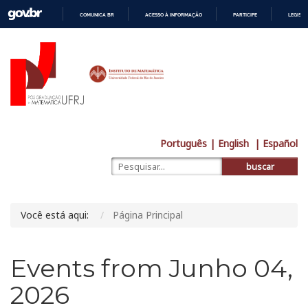
COMUNICA BR
ACESSO À INFORMAÇÃO
PARTICIPE
LEGISL
IR
PARA
O
CONTEÚDO
Português
| English
| Español
buscar
Você está aqui:
Página Principal
Events from Junho 04,
2026