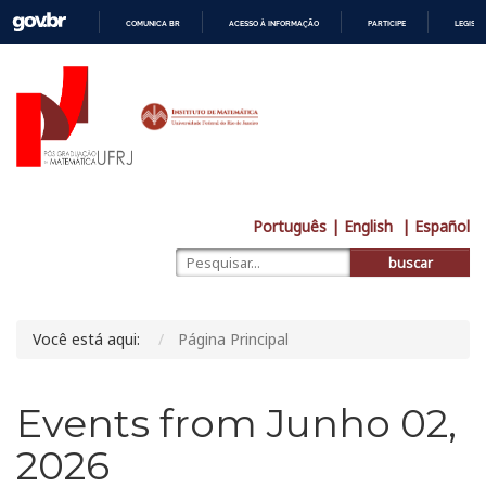
COMUNICA BR
ACESSO À INFORMAÇÃO
PARTICIPE
LEGISL
IR
PARA
O
CONTEÚDO
Português
| English
| Español
buscar
Você está aqui:
Página Principal
Events from Junho 02,
2026