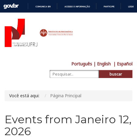
COMUNICA BR
ACESSO À INFORMAÇÃO
PARTICIPE
LEGISL
IR
PARA
O
CONTEÚDO
Português
| English
| Español
buscar
Você está aqui:
Página Principal
Events from Janeiro 12,
2026